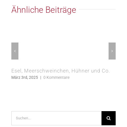
Ähnliche Beiträge
Esel, Meerschweinchen, Hühner und Co.
Ein
März 3rd, 2025
|
0 Kommentare
Sept
Suche
nach: