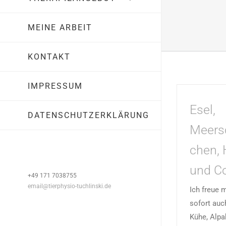
MEINE ARBEIT
KONTAKT
IMPRESSUM
Esel,
DATENSCHUTZERKLÄRUNG
Meers
chen,
und Co
+49 171 7038755
email@tierphysio-tuchlinski.de
Ich freue 
sofort auc
Kühe, Alpa