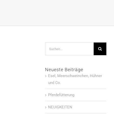
Suche
nach:
Neueste Beiträge
Esel, Meerschweinchen, Hühner
und Co.
Pferdefütterung
NEUIGKEITEN