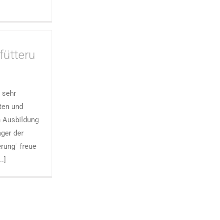
fütteru
 sehr
ten und
en Ausbildung
ger der
erung" freue
..]