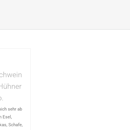
chwein
 Hühner
.
mich sehr ab
h Esel,
kas, Schafe,