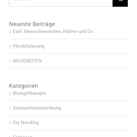
nach:
Neueste Beiträge
Esel, Meerschweinchen, Hühner und Co.
Pferdefütterung
NEUIGKEITEN
Kategorien
Blutegeltherapie
Datenschutzverordnung
Dry Needling